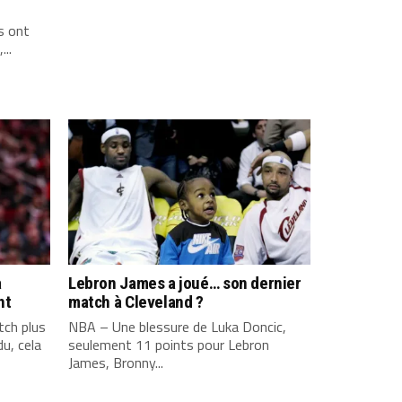
s ont
...
a
Lebron James a joué… son dernier
nt
match à Cleveland ?
ch plus
NBA – Une blessure de Luka Doncic,
u, cela
seulement 11 points pour Lebron
James, Bronny...