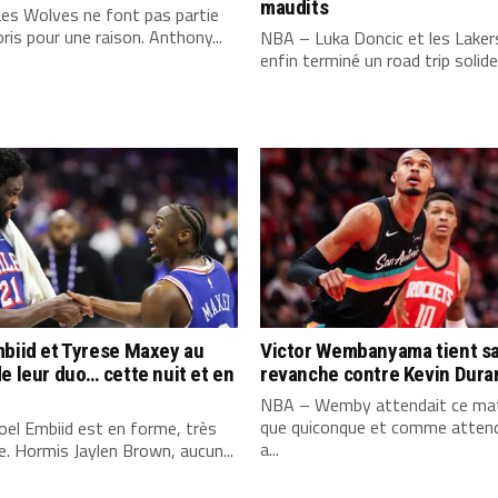
maudits
es Wolves ne font pas partie
ris pour une raison. Anthony...
NBA – Luka Doncic et les Laker
enfin terminé un road trip solide,
biid et Tyrese Maxey au
Victor Wembanyama tient s
e leur duo… cette nuit et en
revanche contre Kevin Dura
NBA – Wemby attendait ce mat
que quiconque et comme attend
el Embiid est en forme, très
a...
. Hormis Jaylen Brown, aucun...