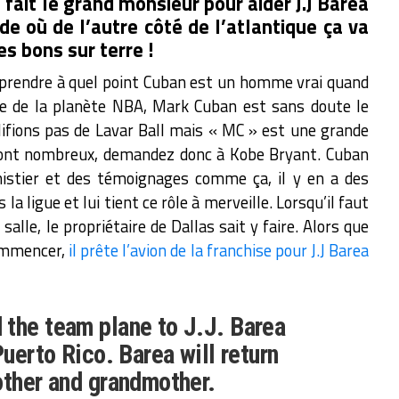
 fait le grand monsieur pour aider J.J Barea
de où de l’autre côté de l’atlantique ça va
s bons sur terre !
omprendre à quel point Cuban est un homme vrai quand
este de la planète NBA, Mark Cuban est sans doute le
alifions pas de Lavar Ball mais « MC » est une grande
sont nombreux, demandez donc à Kobe Bryant. Cuban
istier et des témoignages comme ça, il y en a des
 la ligue et lui tient ce rôle à merveille. Lorsqu’il faut
 salle, le propriétaire de Dallas sait y faire. Alors que
commencer,
il prête l’avion de la franchise pour J.J Barea
 the team plane to J.J. Barea
Puerto Rico. Barea will return
other and grandmother.