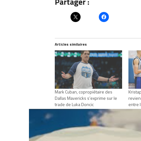
Partager :
Articles similaires
Mark Cuban, copropiétaire des
Krista
Dallas Mavericks s’exprime sur le
revien
trade de Luka Doncic
entre l
mars 10, 2025
n’était
Dans "Actualités"
m’atte
févrie
Dans "