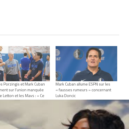
ps Porzingis et Mark Cuban
Mark Cuban allume ESPN sur les
nent sur l’union manquée
« fausses rumeurs » concernant
e Letton et les Mavs : « Ce
Luka Doncic
 pas ce à quoi je
janvier 19, 2023
ndais »
Dans "Actualités"
r 13, 2022
Actualités"