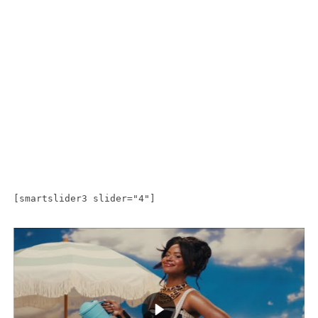
[smartslider3 slider="4"]