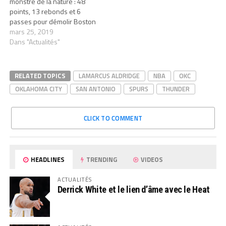
monstre de la nature : 48
points, 13 rebonds et 6
passes pour démolir Boston
mars 25, 2019
Dans "Actualités"
RELATED TOPICS
LAMARCUS ALDRIDGE
NBA
OKC
OKLAHOMA CITY
SAN ANTONIO
SPURS
THUNDER
CLICK TO COMMENT
HEADLINES
TRENDING
VIDEOS
ACTUALITÉS
Derrick White et le lien d’âme avec le Heat