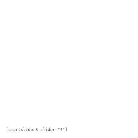
[smartslider3 slider="4"]