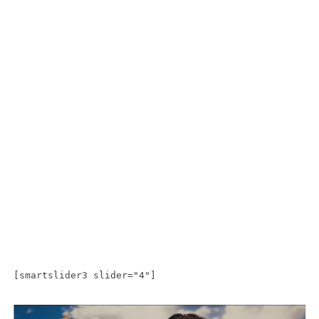
[smartslider3 slider="4"]