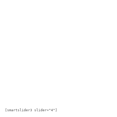
[smartslider3 slider="4"]