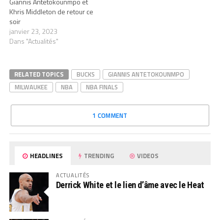
Giannis Antetokounmpo et
Khris Middleton de retour ce
soir
janvier 23, 2023
Dans "Actualités"
RELATED TOPICS
BUCKS
GIANNIS ANTETOKOUNMPO
MILWAUKEE
NBA
NBA FINALS
1 COMMENT
HEADLINES
TRENDING
VIDEOS
ACTUALITÉS
Derrick White et le lien d’âme avec le Heat