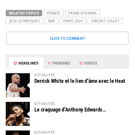
RELATED TOPICS
FRANCE
FRANK NTILIKINA
JEUX OLYMPIQUES
NBA
PARIS 2024
VINCENT COLLET
CLICK TO COMMENT
HEADLINES
TRENDING
VIDEOS
ACTUALITÉS
Derrick White et le lien d’âme avec le Heat
ACTUALITÉS
Le craquage d’Anthony Edwards…
ACTUALITÉS