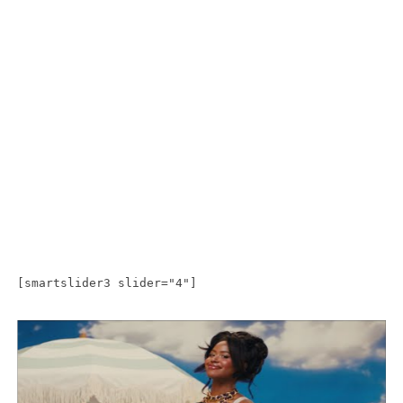
[smartslider3 slider="4"]