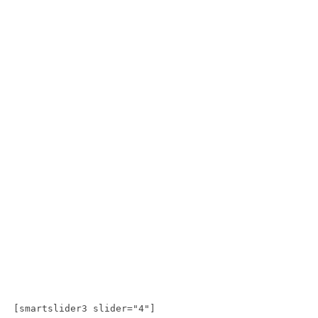
[smartslider3 slider="4"]