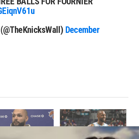
REE BALLS FOR FOURNIER
AGEiqnV61u
l (@TheKnicksWall)
December