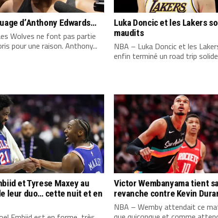
quage d’Anthony Edwards…
Luka Doncic et les Lakers s
maudits
es Wolves ne font pas partie
ris pour une raison. Anthony...
NBA – Luka Doncic et les Laker
enfin terminé un road trip solide,
biid et Tyrese Maxey au
Victor Wembanyama tient s
e leur duo… cette nuit et en
revanche contre Kevin Dura
NBA – Wemby attendait ce mat
que quiconque et comme attend
el Embiid est en forme, très