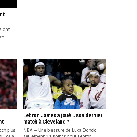
ont
s ont
...
a
Lebron James a joué… son dernier
nt
match à Cleveland ?
ch plus
NBA – Une blessure de Luka Doncic,
u, cela
seulement 11 points pour Lebron