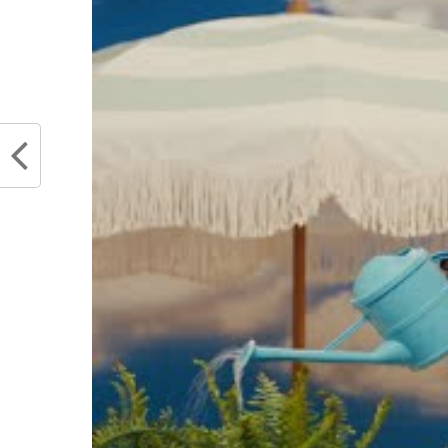
Le discours à entendre pour tout
Quand 
fan NBA et basketteur : Evan
l’aver
Fournier rend hommage aux
trade
« stars » de l’ombre
octobr
mars 9, 2022
Dans "
Dans "Actualités"
RELATED TOPICS
EVAN FOURNIER
JA