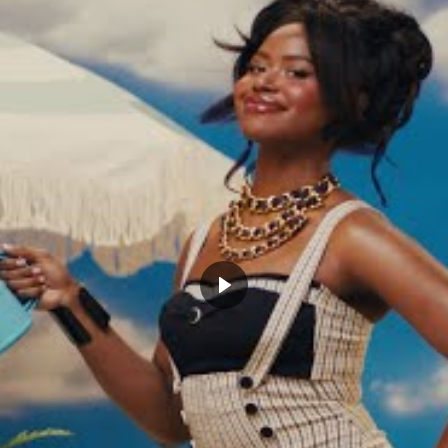
les potes d’Evan Fournier
Kemba Walker n’arrive pas à
tissent en cas d’un possible
trouver une équipe NBA : la triste
réalité d’une ancienne star NBA…
e 3, 2022
septembre 10, 2022
Actualités"
Dans "Actualités"
MES HARDEN
KNICKS
NEW YORK
2 COMMENTS