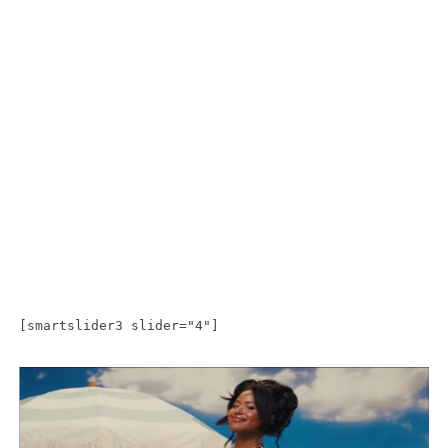
[smartslider3 slider="4"]