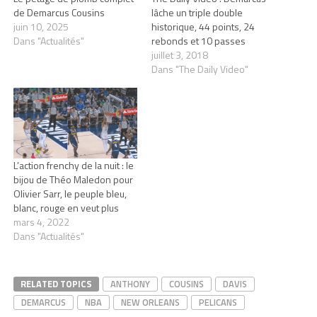
de Demarcus Cousins
lâche un triple double
juin 10, 2025
historique, 44 points, 24
Dans "Actualités"
rebonds et 10 passes
juillet 3, 2018
Dans "The Daily Video"
L’action frenchy de la nuit : le
bijou de Théo Maledon pour
Olivier Sarr, le peuple bleu,
blanc, rouge en veut plus
mars 4, 2022
Dans "Actualités"
RELATED TOPICS
ANTHONY
COUSINS
DAVIS
DEMARCUS
NBA
NEW ORLEANS
PELICANS