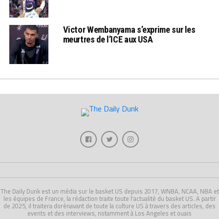
Victor Wembanyama s’exprime sur les
meurtres de l’ICE aux USA
The Daily Dunk est un média sur le basket US depuis 2017, WNBA, NCAA, NBA et
les équipes de France, la rédaction traite toute l'actualité du basket US. A partir
de 2025, il traitera dorénavant de toute la culture US à travers des articles, des
events et des interviews, notamment à Los Angeles et ouais