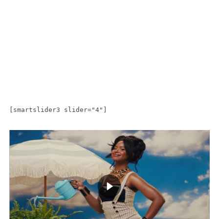
[smartslider3 slider="4"]