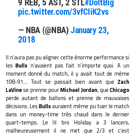
9 REB, 5 AST, 2 STL
#DoItBig
pic.twitter.com/3vfCIiK2vs
— NBA (@NBA)
January 23,
2018
Il n’aura pas pu aligner cette énorme performance si
les
Bulls
n’avaient pas fait n’importe quoi. A un
moment donné du match, il y avait tout de même
108-91… Tout se passait bien avant que
Zach
LaVine
se prenne pour
Michael Jordan
, que
Chicago
perde autant de ballons et prenne de mauvaises
décisions. Les
Bulls
auraient même pu tuer le match
dans un money-time très chaud dans le dernier
quart-temps. Le lil bro Holiday a 3 lancers,
malheureusement il ne met que 2/3 et c’est