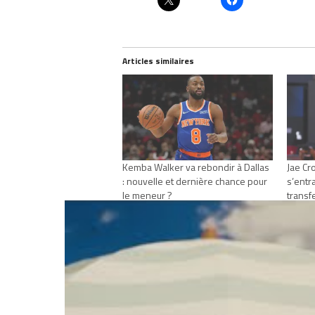
Articles similaires
Kemba Walker va rebondir à Dallas
Jae Cr
: nouvelle et dernière chance pour
s’entr
le meneur ?
transf
novembre 29, 2022
septe
Dans "Actualités"
Dans "
RELATED TOPICS
HORNETS
KEMBA W