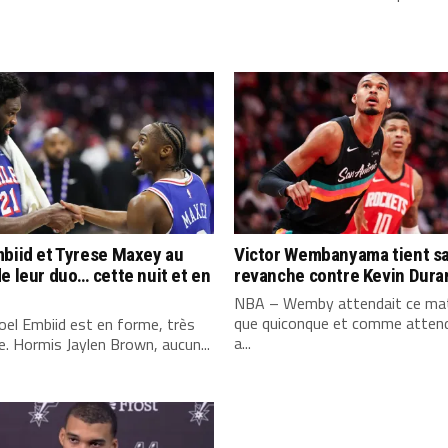
biid et Tyrese Maxey au
Victor Wembanyama tient s
e leur duo… cette nuit et en
revanche contre Kevin Dura
NBA – Wemby attendait ce mat
que quiconque et comme attend
el Embiid est en forme, très
a...
. Hormis Jaylen Brown, aucun...