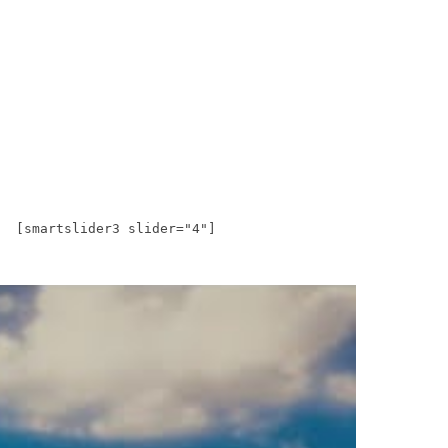
[smartslider3 slider="4"]