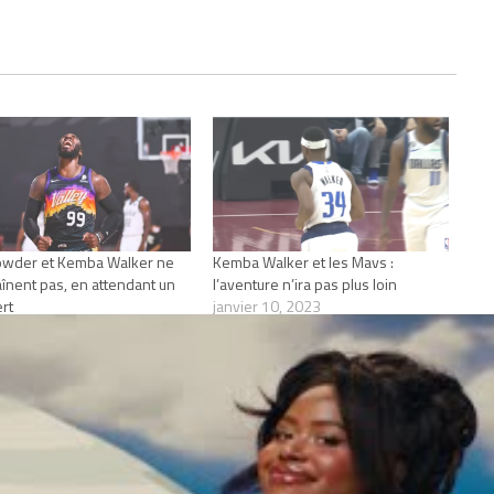
owder et Kemba Walker ne
Kemba Walker et les Mavs :
aînent pas, en attendant un
l’aventure n’ira pas plus loin
ert
janvier 10, 2023
mbre 26, 2022
Dans "Actualités"
Actualités"
ALKER
MAVERICKS
NBA