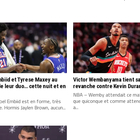
biid et Tyrese Maxey au
Victor Wembanyama tient s
e leur duo… cette nuit et en
revanche contre Kevin Dura
NBA – Wemby attendait ce mat
que quiconque et comme attend
el Embiid est en forme, très
a...
. Hormis Jaylen Brown, aucun...