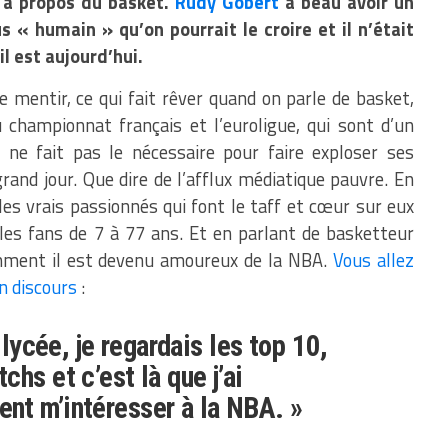
e à propos du basket.
Rudy Gobert
a beau avoir un
s « humain » qu’on pourrait le croire et il n’était
il est aujourd’hui.
 mentir, ce qui fait rêver quand on parle de basket,
championnat français et l’euroligue, qui sont d’un
 ne fait pas le nécessaire pour faire exploser ses
and jour. Que dire de l’afflux médiatique pauvre. En
 les vrais passionnés qui font le taff et cœur sur eux
les fans de 7 à 77 ans. Et en parlant de basketteur
mment il est devenu amoureux de la NBA.
Vous allez
n discours
:
 lycée, je regardais les top 10,
hs et c’est là que j’ai
nt m’intéresser à la NBA. »