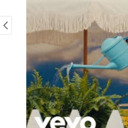
Rudy Gobert démolit à son tour
Tony P
l’organisation des jeux olympiques
baskett
et ne compte pas y jouer si les
févrie
bons choix ne sont pas pris
Dans "
mars 22, 2022
Dans "Actualités"
RELATED TOPICS
ALL STAR GAME
JAZ