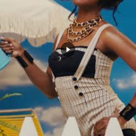
arker dévoile le meilleur
La fierté de Rudy Gobert lorsqu’il
eur français de l’histoire
parle de son « petit frère » Victor
r 14, 2022
Wembanyama : leur relation, sa
Actualités"
mentalité de « vieux » et ses
objectifs
octobre 10, 2022
Dans "Actualités"
Z
NBA
RUDY GOBERT
UTAH
CLICK TO COMMENT