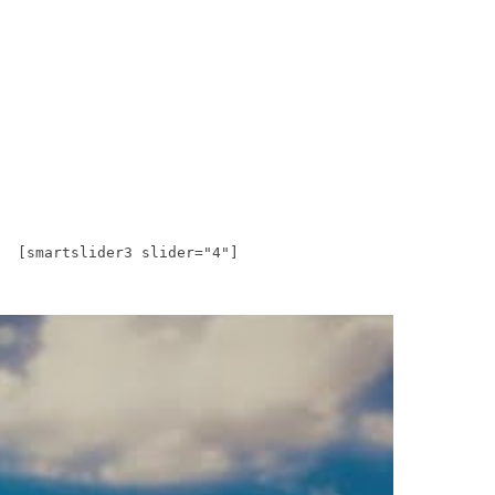
[smartslider3 slider="4"]