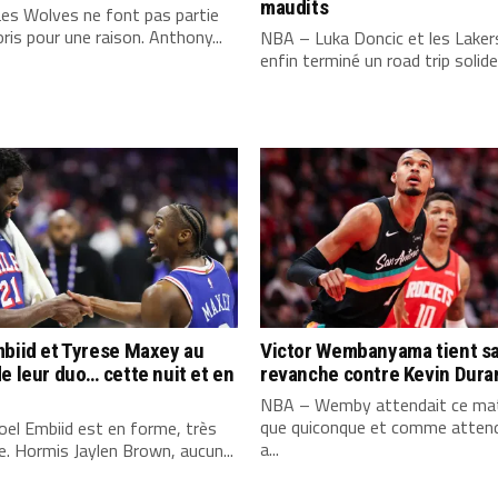
maudits
es Wolves ne font pas partie
ris pour une raison. Anthony...
NBA – Luka Doncic et les Laker
enfin terminé un road trip solide,
biid et Tyrese Maxey au
Victor Wembanyama tient s
e leur duo… cette nuit et en
revanche contre Kevin Dura
NBA – Wemby attendait ce mat
que quiconque et comme attend
el Embiid est en forme, très
a...
. Hormis Jaylen Brown, aucun...