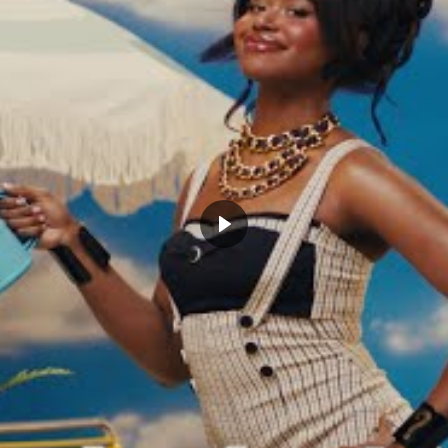
 est bien mieux que
Ben Simmons veut enterrer la
rte quel drama : James
hache de guerre avec les Sixers :
 fait ses valises pour les
« Ça n’a rien à voir avec le coach ou
, son vœu a été exaucé !!
les fans »
r 10, 2022
février 16, 2022
Actualités"
Dans "Actualités"
 EMBIID
NBA
PHILADELPHIE SIXERS
TIMOTHÉ LUWAWU