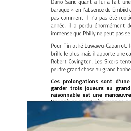
Dario Saric quant à lui a fait un
baraque » en l’absence de Embii
pas comment il n’a pas été rooki
année, il a perdu énormément d
immense que Philly ne peut pas se p
Pour Timothé Luwawu-Cabarrot, la s
brille le plus mais il apporte une c
Robert Covington. Les Sixers tent
perdre grand chose au grand bonheu
Ces prolongations sont d’une 
garder trois joueurs au gran
raisonnable est une manœuvre 
L’avenir se construira avec ce 
s’ajouter Fultz. Et on peut di
« cité de l’amour fraternelle »
Partager :