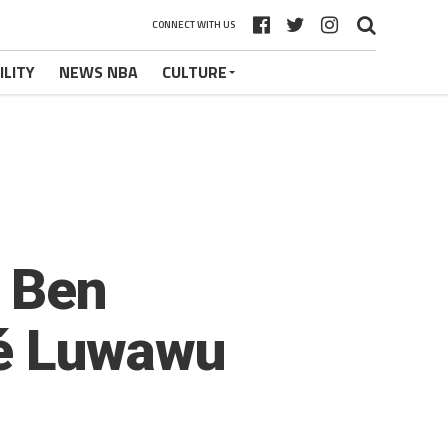
CONNECT WITH US
ILITY
NEWS NBA
CULTURE
t Ben
hé Luwawu