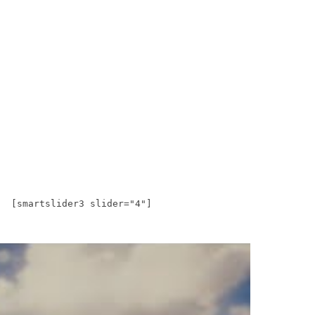
[smartslider3 slider="4"]