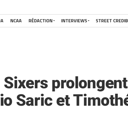
BA
NCAA
RÉDACTION
INTERVIEWS
STREET CREDIB
s Sixers prolongen
io Saric et Timot