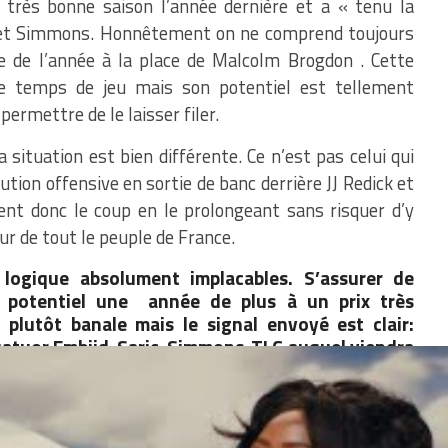
e très bonne saison l’année dernière et a « tenu la
d et Simmons. Honnêtement on ne comprend toujours
e de l’année à la place de Malcolm Brogdon . Cette
e temps de jeu mais son potentiel est tellement
ermettre de le laisser filer.
ituation est bien différente. Ce n’est pas celui qui
aution offensive en sortie de banc derrière JJ Redick et
ent donc le coup en le prolongeant sans risquer d’y
r de tout le peuple de France.
logique absolument implacables. S’assurer de
d potentiel une année de plus à un prix très
plutôt banale mais le signal envoyé est clair:
quatuor Embiid-Saric-Simmons-TLC auquel viendra
re que les jours de Okafor sont comptés dans la