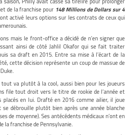
 saison, Philly avait cassé sa tirelire pour prolonger
ojet de la franchise pour
148 Millions de Dollars sur 4
 ont activé leurs options sur les contrats de ceux qui
Camerounais.
ons mais le front-office a décidé de n’en signer que
ssant ainsi de côté Jahlil Okafor qui se fait traiter
is sa draft en 2015. Entre sa mise à l’écart de la
 été, cette décision représente un coup de massue de
e Duke.
tout va plutôt à la cool, aussi bien pour les joueurs
file tout droit vers le titre de rookie de l’année et
 placés en lui. Drafté en 2016 comme ailier, il joue
 se débrouille plutôt bien après une année blanche
asses de moyenne). Ses antécédents médicaux n’ont en
de la franchise de Pennsylvanie.