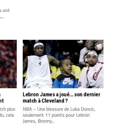
s ont
...
a
Lebron James a joué… son dernier
nt
match à Cleveland ?
ch plus
NBA – Une blessure de Luka Doncic,
u, cela
seulement 11 points pour Lebron
James, Bronny...