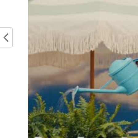
Articles similaires
Ben Simmons encore infernal :
La NBA
Philadelphie tient sa revanche sur
n’impo
Houston avec son duo infernal !
Harden
octobre 31, 2017
Sixers
Dans "Actualités"
févrie
Dans "
RELATED TOPICS
BEN SIMMONS
JOEL