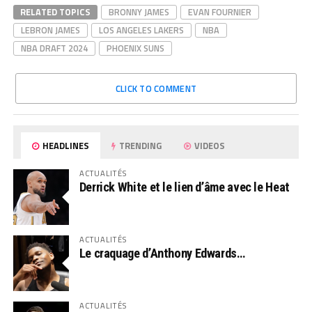
RELATED TOPICS
BRONNY JAMES
EVAN FOURNIER
LEBRON JAMES
LOS ANGELES LAKERS
NBA
NBA DRAFT 2024
PHOENIX SUNS
CLICK TO COMMENT
HEADLINES
TRENDING
VIDEOS
ACTUALITÉS
Derrick White et le lien d’âme avec le Heat
ACTUALITÉS
Le craquage d’Anthony Edwards…
ACTUALITÉS