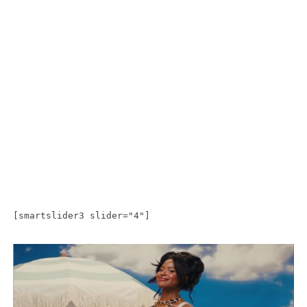
[smartslider3 slider="4"]