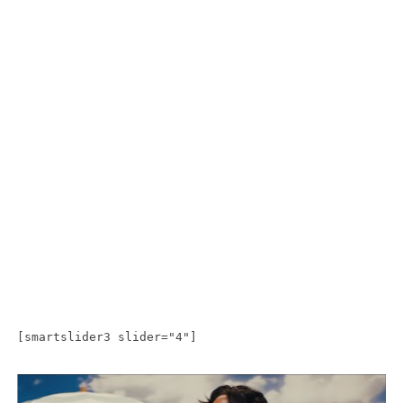
[smartslider3 slider="4"]