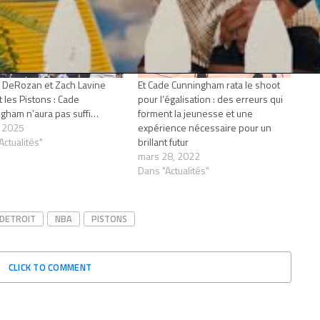
DeRozan et Zach Lavine
Et Cade Cunningham rata le shoot
t les Pistons : Cade
pour l’égalisation : des erreurs qui
gham n’aura pas suffi…
forment la jeunesse et une
, 2025
expérience nécessaire pour un
Actualités"
brillant futur
mars 28, 2022
Dans "Actualités"
DETROIT
NBA
PISTONS
CLICK TO COMMENT