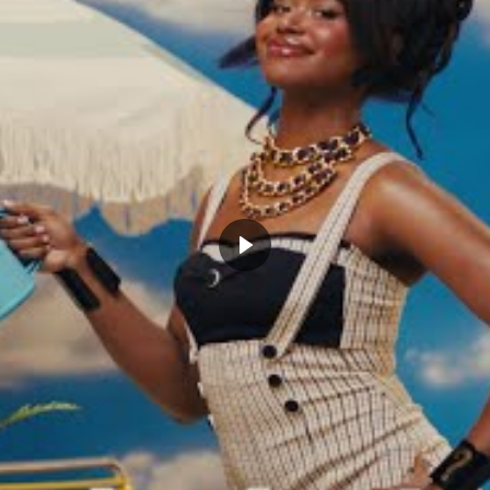
e qui compte vraiment pour moi.
re ce qu’ils veulent, mais je ne
lement pas. »
e la Draft ont toujours un petit effet en
actuelle et particulièrement celle autour
te de rester concentré sur son adaptation
etroit. L’ancien d’Oklahoma State est
plus qu’à.