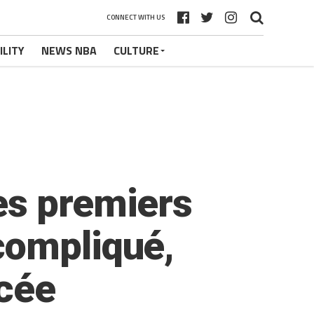
CONNECT WITH US
ILITY
NEWS NBA
CULTURE
es premiers
compliqué,
ncée