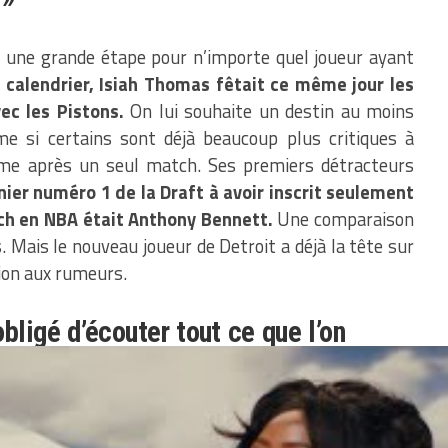
à une grande étape pour n’importe quel joueur ayant
calendrier, Isiah Thomas fêtait ce même jour les
c les Pistons.
On lui souhaite un destin au moins
e si certains sont déjà beaucoup plus critiques à
me après un seul match. Ses premiers détracteurs
nier numéro 1 de la Draft à avoir inscrit seulement
ch en NBA était Anthony Bennett.
Une comparaison
 Mais le nouveau joueur de Detroit a déjà la tête sur
tion aux rumeurs.
bligé d’écouter tout ce que l’on
 de garder mon énergie au bon
mon équipe. Ils savent ce qu’ils
je sais ce que j’attends de moi,