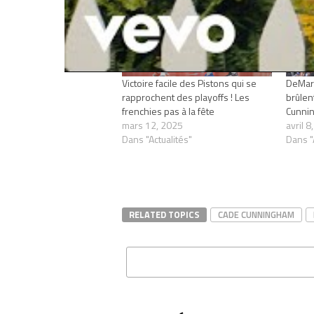
Victoire facile des Pistons qui se
DeMar 
rapprochent des playoffs ! Les
brûlen
frenchies pas à la fête
Cunnin
mars 12, 2025
avril 8
Dans "Actualités"
Dans "
RELATED TOPICS
CADE CUNNINGHAM