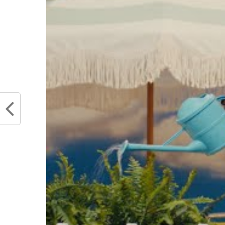
donc c’est tout c
Les gens peuvent di
l’entendrai probab
Les débuts d’un numéro 1 d
NBA. Avec la médiatisation 
de lui, Cade Cunningham ten
et sa progression avec D
désormais opérationnel, y’a 
Partager :
Articles similaires