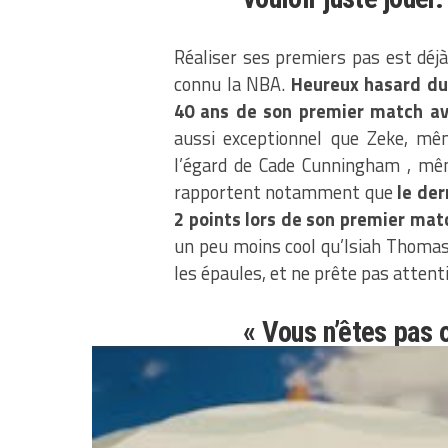
Réaliser ses premiers pas est déj
connu la NBA.
Heureux hasard du 
40 ans de son premier match ave
aussi exceptionnel que Zeke, mêm
l’égard de Cade Cunningham , mê
rapportent notamment que
le der
2 points lors de son premier mat
un peu moins cool qu’Isiah Thomas.
les épaules, et ne prête pas atten
« Vous n’êtes pas o
raconte. J’essaie
endroit, à savoir 
attendent de moi, 