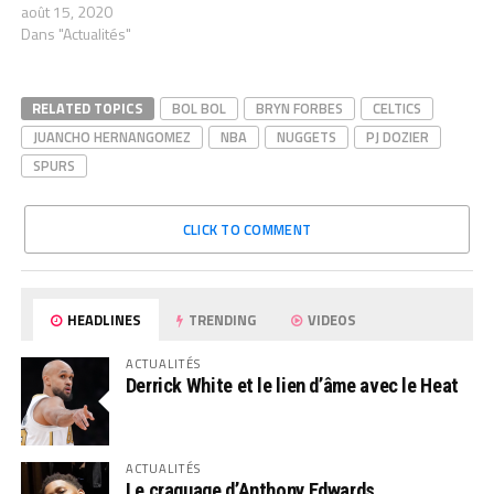
août 15, 2020
Dans "Actualités"
RELATED TOPICS
BOL BOL
BRYN FORBES
CELTICS
JUANCHO HERNANGOMEZ
NBA
NUGGETS
PJ DOZIER
SPURS
CLICK TO COMMENT
HEADLINES
TRENDING
VIDEOS
ACTUALITÉS
Derrick White et le lien d’âme avec le Heat
ACTUALITÉS
Le craquage d’Anthony Edwards…