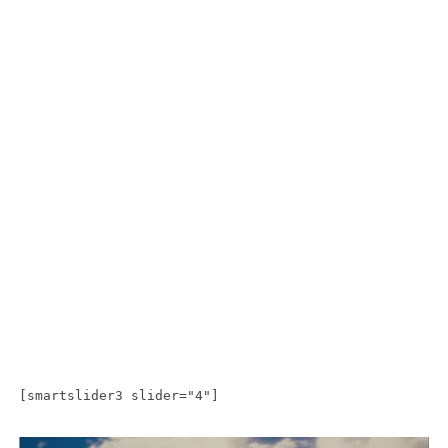
[smartslider3 slider="4"]