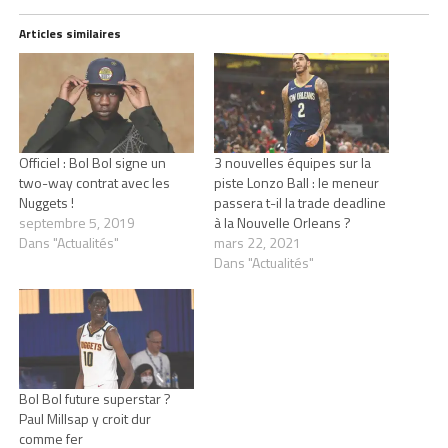
Articles similaires
Officiel : Bol Bol signe un
3 nouvelles équipes sur la
two-way contrat avec les
piste Lonzo Ball : le meneur
Nuggets !
passera t-il la trade deadline
septembre 5, 2019
à la Nouvelle Orleans ?
Dans "Actualités"
mars 22, 2021
Dans "Actualités"
Bol Bol future superstar ?
Paul Millsap y croit dur
comme fer