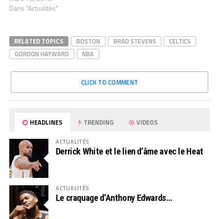
Dans "Actualités"
RELATED TOPICS
BOSTON
BRAD STEVENS
CELTICS
GORDON HAYWARD
NBA
CLICK TO COMMENT
HEADLINES
TRENDING
VIDEOS
ACTUALITÉS
Derrick White et le lien d’âme avec le Heat
ACTUALITÉS
Le craquage d’Anthony Edwards…