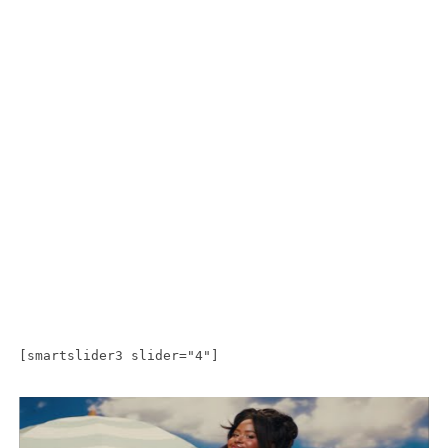
[smartslider3 slider="4"]