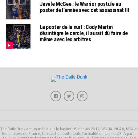
Javale McGee : le Warrior postule au
poster de l’année avec cet assassinat !!!
Le poster de la nuit : Cody Martin
désintègre le cercle, il aurait dû faire de
même avec les arbitres
The Daily Dunk est un média sur le basket US depuis 2017, WNBA, NCAA, NBA et
les équipes de France, la rédaction traite toute l'actualité du basket US. A partir
de 2025, il traitera dorénavant de toute la culture US à travers des articles, des