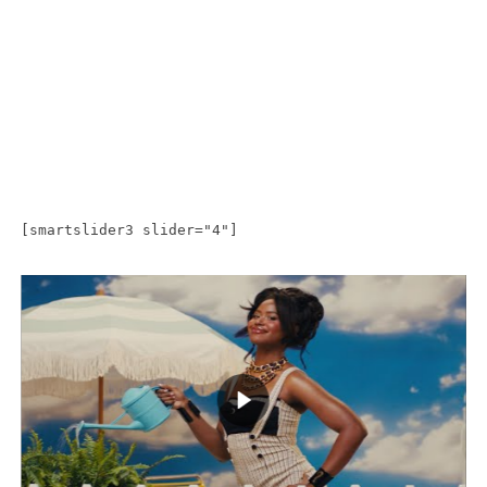
[smartslider3 slider="4"]