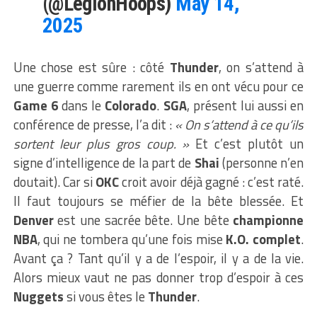
(@LegionHoops)
May 14,
2025
Une chose est sûre : côté
Thunder
, on s’attend à
une guerre comme rarement ils en ont vécu pour ce
Game 6
dans le
Colorado
.
SGA
, présent lui aussi en
conférence de presse, l’a dit :
« On s’attend à ce qu’ils
sortent leur plus gros coup. »
Et c’est plutôt un
signe d’intelligence de la part de
Shai
(personne n’en
doutait). Car si
OKC
croit avoir déjà gagné : c’est raté.
Il faut toujours se méfier de la bête blessée. Et
Denver
est une sacrée bête. Une bête
championne
NBA
, qui ne tombera qu’une fois mise
K.O. complet
.
Avant ça ? Tant qu’il y a de l’espoir, il y a de la vie.
Alors mieux vaut ne pas donner trop d’espoir à ces
Nuggets
si vous êtes le
Thunder
.