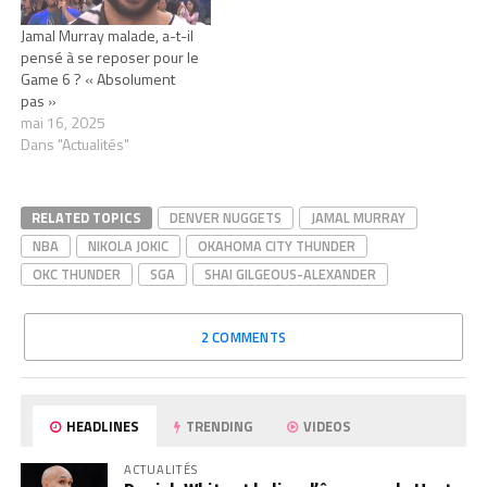
Jamal Murray malade, a-t-il
pensé à se reposer pour le
Game 6 ? « Absolument
pas »
mai 16, 2025
Dans "Actualités"
RELATED TOPICS
DENVER NUGGETS
JAMAL MURRAY
NBA
NIKOLA JOKIC
OKAHOMA CITY THUNDER
OKC THUNDER
SGA
SHAI GILGEOUS-ALEXANDER
2 COMMENTS
HEADLINES
TRENDING
VIDEOS
ACTUALITÉS