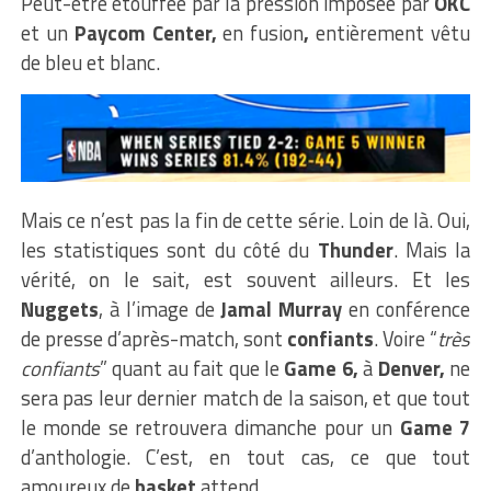
Peut-être étouffée par la pression imposée par
OKC
et un
Paycom Center,
en fusion
,
entièrement vêtu
de bleu et blanc.
Mais ce n’est pas la fin de cette série. Loin de là. Oui,
les statistiques sont du côté du
Thunder
. Mais la
vérité, on le sait, est souvent ailleurs. Et les
Nuggets
, à l’image de
Jamal Murray
en conférence
de presse d’après-match, sont
confiants
. Voire “
très
confiants
” quant au fait que le
Game 6,
à
Denver,
ne
sera pas leur dernier match de la saison, et que tout
le monde se retrouvera dimanche pour un
Game 7
d’anthologie. C’est, en tout cas, ce que tout
amoureux de
basket
attend.