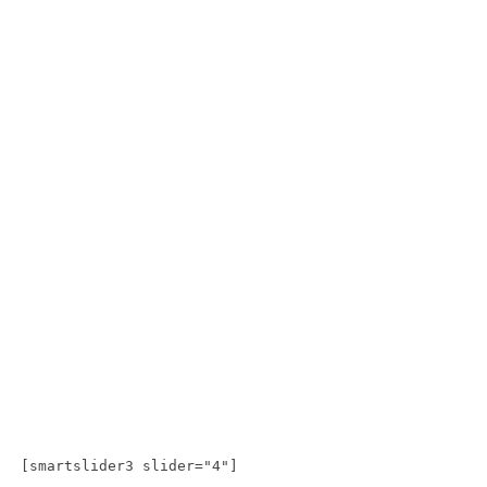
[smartslider3 slider="4"]