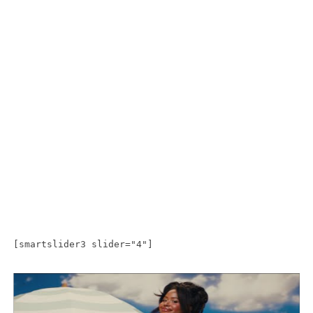
[smartslider3 slider="4"]