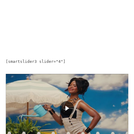
[smartslider3 slider="4"]