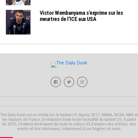
Victor Wembanyama s’exprime sur les
meurtres de l’ICE aux USA
The Daily Dunk est un média sur le basket US depuis 2017, WNBA, NCAA, NBA et
les équipes de France, la rédaction traite toute l'actualité du basket US. A partir
de 2025, il traitera dorénavant de toute la culture US à travers des articles, des
events et des interviews, notamment à Los Angeles et ouais