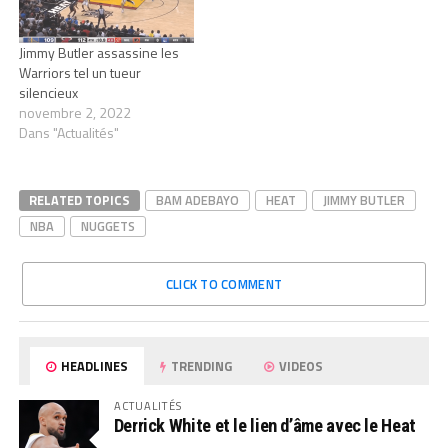
Jimmy Butler assassine les
Warriors tel un tueur
silencieux
novembre 2, 2022
Dans "Actualités"
RELATED TOPICS
BAM ADEBAYO
HEAT
JIMMY BUTLER
NBA
NUGGETS
CLICK TO COMMENT
HEADLINES
TRENDING
VIDEOS
ACTUALITÉS
Derrick White et le lien d’âme avec le Heat