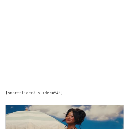
[smartslider3 slider="4"]