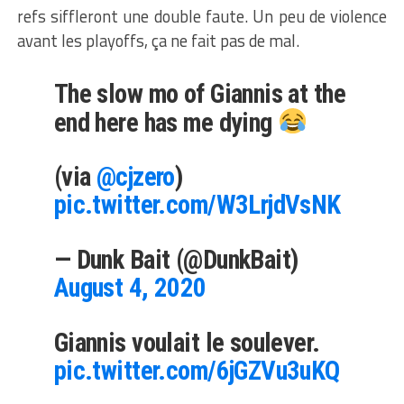
refs siffleront une double faute. Un peu de violence
avant les playoffs, ça ne fait pas de mal.
The slow mo of Giannis at the
end here has me dying
(via
@cjzero
)
pic.twitter.com/W3LrjdVsNK
— Dunk Bait (@DunkBait)
August 4, 2020
Giannis voulait le soulever.
pic.twitter.com/6jGZVu3uKQ