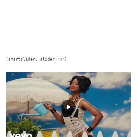
[smartslider3 slider="4"]