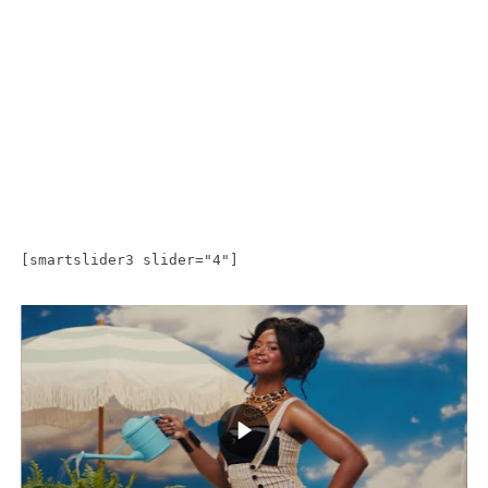
[smartslider3 slider="4"]