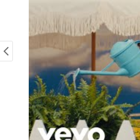
Partager :
Articles similaires
LaMelo Ball se re-blesse à sa
Enfin 