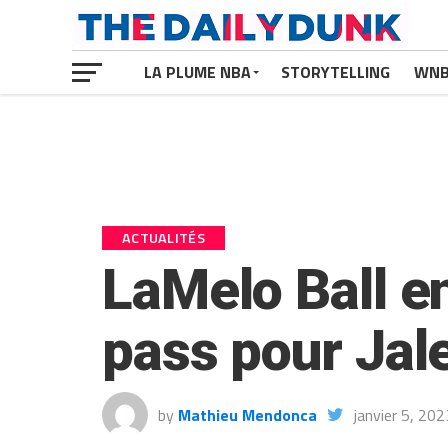
LA PLUME NBA
STORYTELLING
WN
ACTUALITÉS
LaMelo Ball e
pass pour Jal
by
Mathieu Mendonca
janvier 5, 202