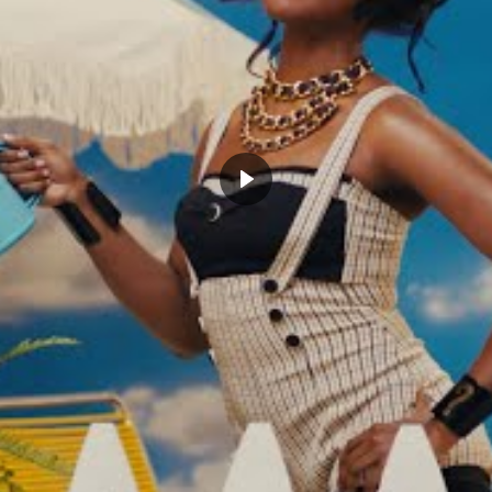
Lamelo Ball souhaite rester à
Charlotte
avril 15, 2025
Dans "Actualités"
une bonne nouvelle pour les