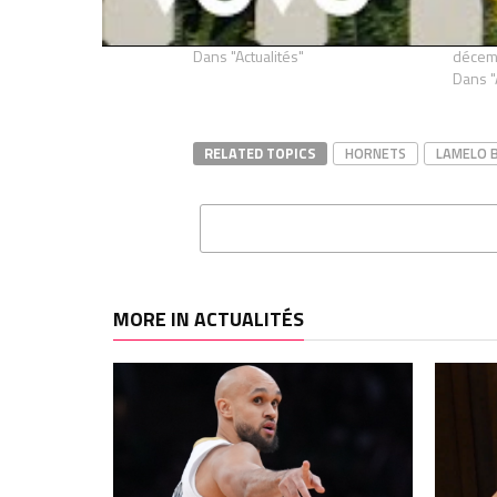
cheville déjà touchée…
Hornet
novembre 17, 2022
et il 
Dans "Actualités"
décem
Dans "
RELATED TOPICS
HORNETS
LAMELO 
MORE IN ACTUALITÉS