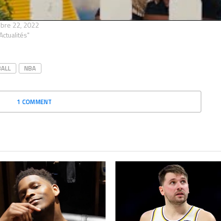
s ! LaMelo Ball est de retour
semble plutôt en forme
bre 22, 2022
Actualités"
BALL
NBA
1 COMMENT