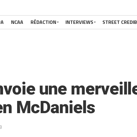
BA
NCAA
RÉDACTION
INTERVIEWS
STREET CREDIB
nvoie une merveill
en McDaniels
3