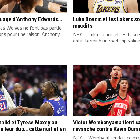
quage d’Anthony Edwards…
Luka Doncic et les Lakers s
maudits
es Wolves ne font pas partie
ris pour une raison. Anthony...
NBA – Luka Doncic et les Laker
enfin terminé un road trip solide,
biid et Tyrese Maxey au
Victor Wembanyama tient s
e leur duo… cette nuit et en
revanche contre Kevin Dura
NBA – Wemby attendait ce mat