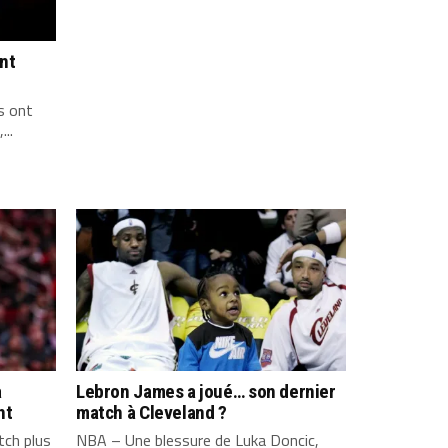
ont
s ont
...
a
Lebron James a joué… son dernier
nt
match à Cleveland ?
ch plus
NBA – Une blessure de Luka Doncic,