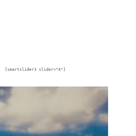
[smartslider3 slider="4"]