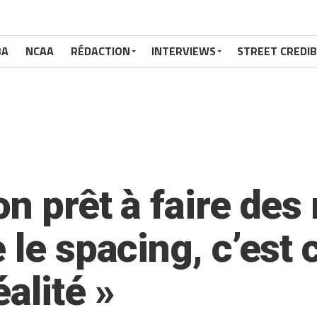
BA
NCAA
RÉDACTION
INTERVIEWS
STREET CREDIB
n prêt à faire des
e le spacing, c’es
alité »