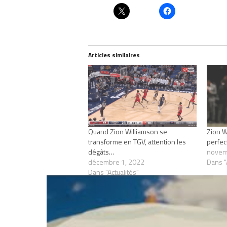
Articles similaires
Quand Zion Williamson se
Zion W
transforme en TGV, attention les
perfec
dégâts…
novem
décembre 1, 2022
Dans "
Dans "Actualités"
RELATED TOPICS
NBA
ZION WILLIAM