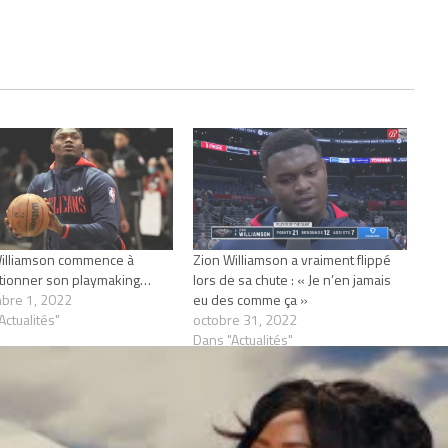
illiamson commence à
Zion Williamson a vraiment flippé
tionner son playmaking…
lors de sa chute : « Je n’en jamais
bre 1, 2022
eu des comme ça »
Actualités"
octobre 31, 2022
Dans "Actualités"
SON