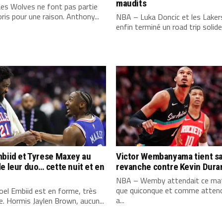
maudits
es Wolves ne font pas partie
ris pour une raison. Anthony...
NBA – Luka Doncic et les Laker
enfin terminé un road trip solide,
biid et Tyrese Maxey au
Victor Wembanyama tient s
e leur duo… cette nuit et en
revanche contre Kevin Dura
NBA – Wemby attendait ce mat
que quiconque et comme attend
el Embiid est en forme, très
a...
. Hormis Jaylen Brown, aucun...