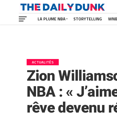
LA PLUME NBA
STORYTELLING
WN
ACTUALITÉS
Zion Williamso
NBA : « J’aim
rêve devenu ré