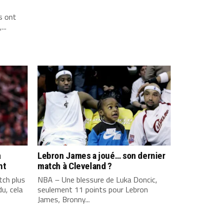
s ont
...
a
Lebron James a joué… son dernier
nt
match à Cleveland ?
ch plus
NBA – Une blessure de Luka Doncic,
u, cela
seulement 11 points pour Lebron
James, Bronny...