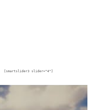
[smartslider3 slider="4"]