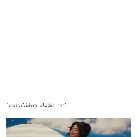
[smartslider3 slider="4"]