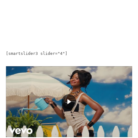
[smartslider3 slider="4"]