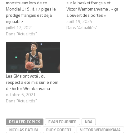
monstrueux lors de ce
sur le basket français et
Mondial U19 : à 17 piges le
Victor Wembmanyama : « ça
prodige français est déjà
a ouvert des portes »
injouable
août 19, 2024
juillet 12, 2021
Dans "Actualités"
Dans "Actualités"
Les GMs ont voté : du
respect a été mis sur le nom
de Victor Wembanyama
octobre 6, 2021
Dans "Actualités"
RELATED TOPICS
EVAN FOURNIER
NBA
NICOLAS BATUM
RUDY GOBERT
VICTOR WEMBANYAMA