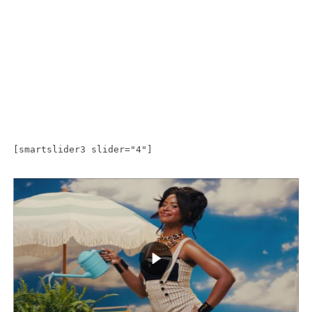
[smartslider3 slider="4"]