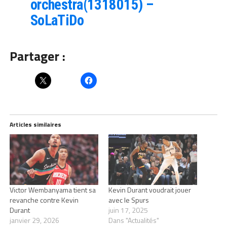
orchestra(1318015) –
SoLaTiDo
Partager :
Articles similaires
Victor Wembanyama tient sa
Kevin Durant voudrait jouer
revanche contre Kevin
avec le Spurs
Durant
juin 17, 2025
janvier 29, 2026
Dans "Actualités"