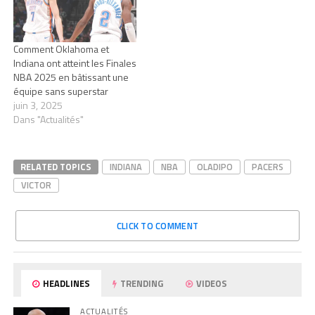
Comment Oklahoma et
Indiana ont atteint les Finales
NBA 2025 en bâtissant une
équipe sans superstar
juin 3, 2025
Dans "Actualités"
RELATED TOPICS
INDIANA
NBA
OLADIPO
PACERS
VICTOR
CLICK TO COMMENT
HEADLINES
TRENDING
VIDEOS
ACTUALITÉS