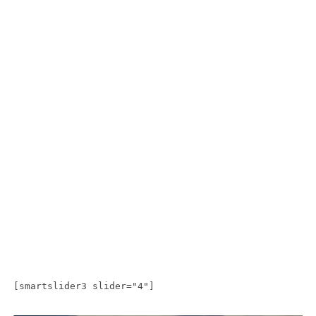
[smartslider3 slider="4"]