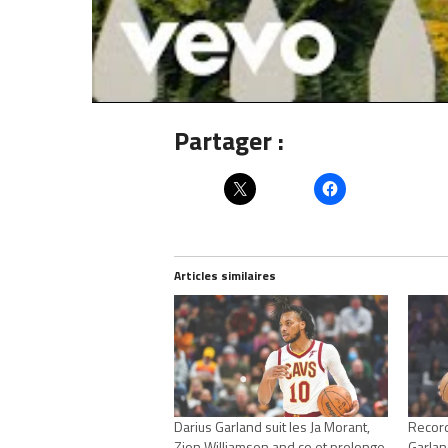
Le nouveau craquag
du trou…
Partager :
Articles similaires
Darius Garland suit les Ja Morant,
Record
Zion Williamson and co et prolonge
Garlan