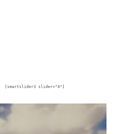
[smartslider3 slider="4"]