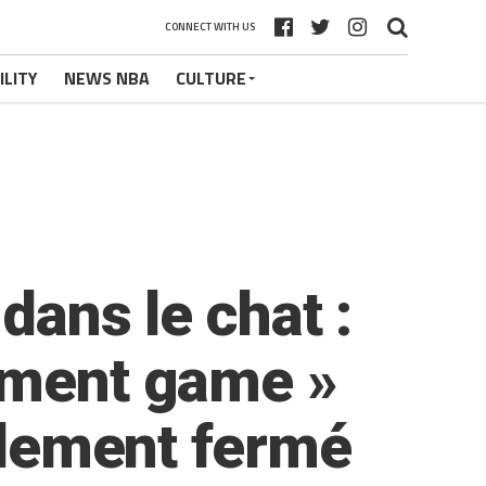
CONNECT WITH US
ILITY
NEWS NBA
CULTURE
dans le chat :
tement game »
ellement fermé