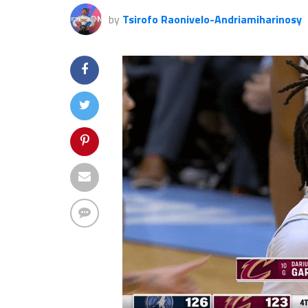
by
Tsirofo Raonivelo-Andriamiharinosy