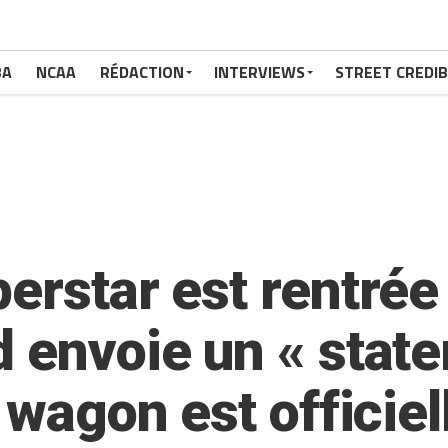
BA
NCAA
RÉDACTION
INTERVIEWS
STREET CREDIB
erstar est rentrée 
d envoie un « sta
e wagon est offici