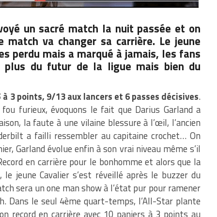
oyé un sacré match la nuit passée et on
e match va changer sa carrière. Le jeune
es perdu mais a marqué à jamais, les fans
e plus du futur de la ligue mais bien du
 à 3 points, 9/13 aux lancers et 6 passes décisives
.
fou furieux, évoquons le fait que Darius Garland a
son, la faute à une vilaine blessure à l’œil, l’ancien
derbilt a failli ressembler au capitaine crochet… On
ier, Garland évolue enfin à son vrai niveau même s’il
Record en carrière pour le bonhomme et alors que la
 le jeune Cavalier s’est réveillé après le buzzer du
tch sera un one man show à l’état pur pour ramener
ch. Dans le seul 4ème quart-temps, l’All-Star plante
n record en carrière avec 10 paniers à 3 points au