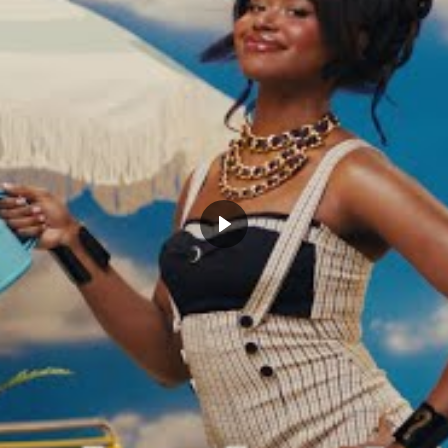
ints. C’est finalement une perte de balle provoquée
ctoire. Minnesota a la fâcheuse habitude de se faire
e ne fut pas toujours le cas en témoigne leur bilan de 6
ussell termine à 30 points et 12 passes, Karl-Anthony
ot décisif d’Anthony Edwards.
ssion visuelle de Darius Garland qui doit
nce. Il n’empêche que Cleveland commence
ici et là, une réaction est attendue au
DS POSTER
aFMqoOxwNr
erwolves (@Timberwolves)
22