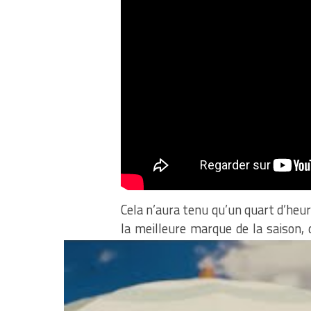
Cela n’aura tenu qu’un quart d’heure
la meilleure marque de la saison,
dernier. Le précédent record des Ca
James et Kyrie Irving, tous deux à 
à scorer 50 points avec Kyrie Irvin
un match et les Wolves ont joué av