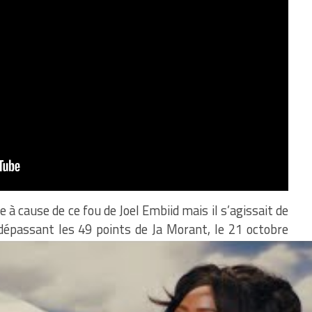
 à cause de ce fou de Joel Embiid mais il s’agissait de
 dépassant les 49 points de Ja Morant, le 21 octobre
vs ? Trois fois rien, le monstre à deux têtes : Lebron
57 points. Il est devenu le 4ème joueur de la franchise
g, Lebron James et Walt Wesley. Il y aura bien sûr eu
ec le feu. Ils ont dominé la rencontre, en menant la