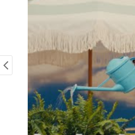
plupart du temps d’au moins 20 po
par Rudy Gobert qui scellera la vi
peur et si cette fois s’est passé, c
victoires et 8 défaites. D’Angelo R
Towns 29 points et que dire du sho
Défaite mais superbe impre
surfer sur cette performa
à perdre quelques matchs 
prochain match.
ANTHONY EDWAR
pic.twitter.com/
— Minnesota Timb
November 14, 20