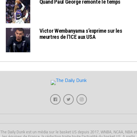
Quand Paul George remonte le temps
Victor Wembanyama s’exprime sur les
meurtres de l’ICE aux USA
The Daily Dunk est un média sur le basket US depuis 2017, WNBA, NCAA, NBA et
les équipes de France, la rédaction traite toute l'actualité du basket US. A partir