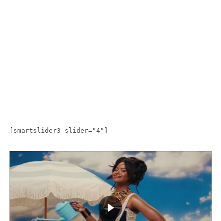
[smartslider3 slider="4"]