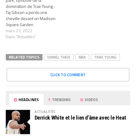
park, symbole de la
domination de Trae Young :
Taj Gibson a perdu une
cheville devant un Madison
Square Garden
mars 23, 2022
Dans "Actualités"
RELATED TOPICS
DANIEL THEIS
NBA
TRAE YOUNG
CLICK TO COMMENT
HEADLINES
TRENDING
VIDEOS
ACTUALITÉS
Derrick White et le lien d’âme avec le Heat