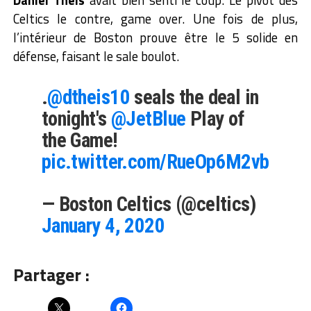
Daniel Theis
avait bien senti le coup. Le pivot des
Celtics le contre, game over. Une fois de plus,
l’intérieur de Boston prouve être le 5 solide en
défense, faisant le sale boulot.
.
@dtheis10
seals the deal in
tonight's
@JetBlue
Play of
the Game!
pic.twitter.com/RueOp6M2vb
— Boston Celtics (@celtics)
January 4, 2020
Partager :