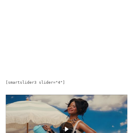
[smartslider3 slider="4"]