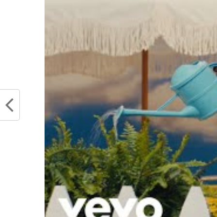
Peu importe ce que Jordan avait vr
avouera ne plus jamais avoir essa
Dans la catégorie « répondre sans p
face à Dikembe Mutombo, il répondr
rentrant un lancer-franc les yeu
suppose…
Mais Michael Jordan ne se content
constamment et ne se privait pa
sillage. Il provoquera un pauvre Cra
« Tu sais que tu 
Vas-y essaie et tu 
Bien entendu, Jordan avait rais