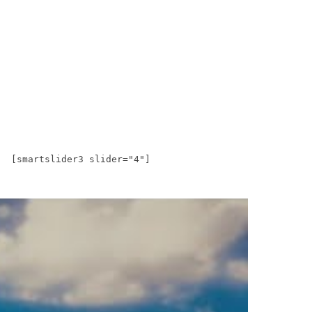
[smartslider3 slider="4"]