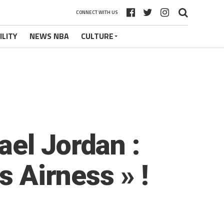
CONNECT WITH US
ILITY
NEWS NBA
CULTURE
el Jordan :
s Airness » !