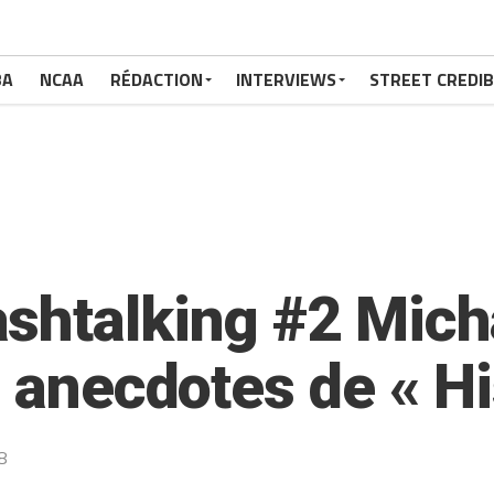
BA
NCAA
RÉDACTION
INTERVIEWS
STREET CREDIB
shtalking #2 Micha
s anecdotes de « Hi
8