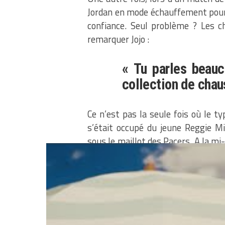
Jordan en mode échauffement pour 
confiance. Seul problème ? Les 
remarquer Jojo :
« Tu parles beau
collection de chau
Ce n’est pas la seule fois où le t
s’était occupé du jeune Reggie Mi
sous le maillot des Pacers. A la mi
seulement 4 pour son adversair
remarquer à son altesse. En sec
l’opportunité à Reggie d’en rentrer 
« Ne parle plus jam