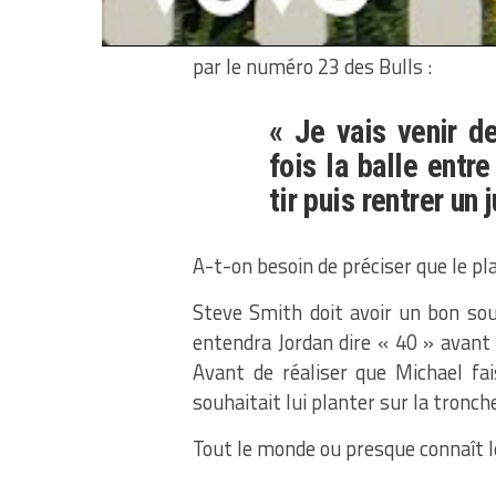
annonçant à l’avance le déroule
d’Orlando. L’anecdote vient de Sha
par le numéro 23 des Bulls :
« Je vais venir d
fois la balle entr
tir puis rentrer un 
A-t-on besoin de préciser que le pl
Steve Smith doit avoir un bon souv
entendra Jordan dire « 40 » avant d
Avant de réaliser que Michael fa
souhaitait lui planter sur la tronc
Tout le monde ou presque connaît 