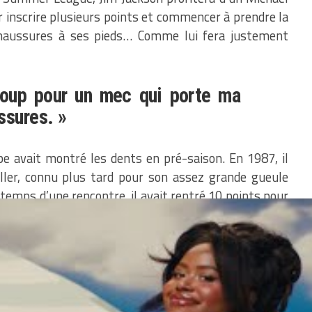
inscrire plusieurs points et commencer à prendre la
chaussures à ses pieds… Comme lui fera justement
coup pour un mec qui porte ma
ssures. »
ype avait montré les dents en pré-saison. En 1987, il
ller, connu plus tard pour son assez grande gueule
-temps d’une rencontre, il avait rentré 10 points pour
e. Evidemment, il a commis l’erreur de le faire
onde période, Michael en inscrira 40 sans laisser
un seul… Il le gratifiera d’un
ais au Jesus Noir ainsi ».