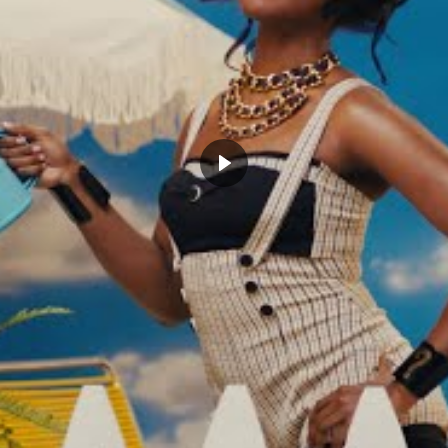
aiment en tête en sortant cette phrase, Reggie Miller
yé de l’emmerder après cet événement.
arler », il était aussi performant. En fin de rencontre
a aux noms d’oiseaux que ce dernier lui balançait en
x fermés. La façon polie de dire « t* gueule » on
ait pas de répondre aux imprudents non, il l’ouvrait
s de trashtalker tout ceux qui passaient dans son
ig Ehlo en l’invectivant en plein match :
peux pas défendre, tu le sais.
verras. »
on. Une autre fois il imitera même Larry Bird en