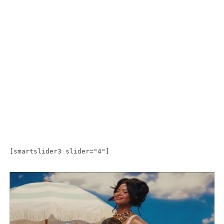
[smartslider3 slider="4"]