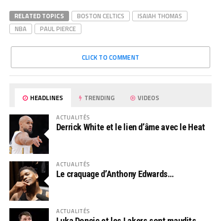
RELATED TOPICS
BOSTON CELTICS
ISAIAH THOMAS
NBA
PAUL PIERCE
CLICK TO COMMENT
HEADLINES
TRENDING
VIDEOS
ACTUALITÉS
Derrick White et le lien d’âme avec le Heat
ACTUALITÉS
Le craquage d’Anthony Edwards…
ACTUALITÉS
Luka Doncic et les Lakers sont maudits