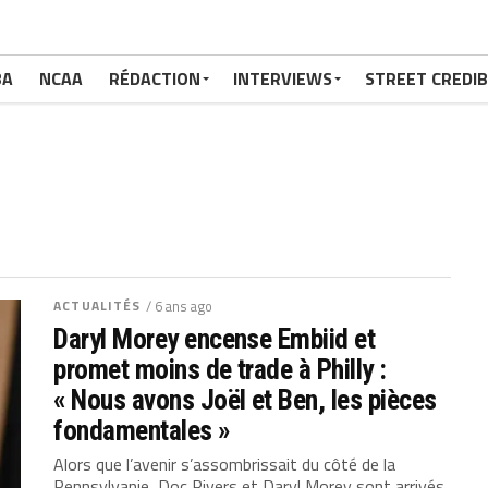
BA
NCAA
RÉDACTION
INTERVIEWS
STREET CREDIB
ACTUALITÉS
/ 6 ans ago
Daryl Morey encense Embiid et
promet moins de trade à Philly :
« Nous avons Joël et Ben, les pièces
fondamentales »
Alors que l’avenir s’assombrissait du côté de la
Pennsylvanie, Doc Rivers et Daryl Morey sont arrivés