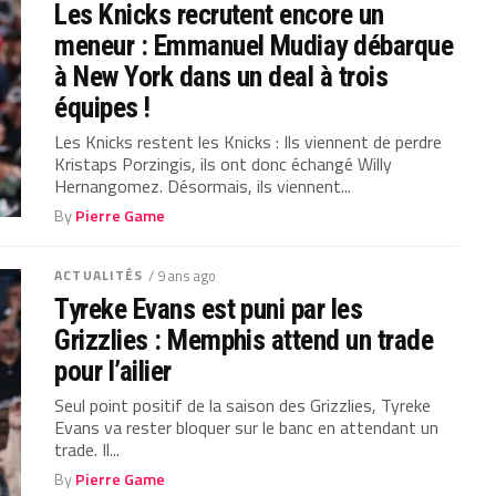
Les Knicks recrutent encore un
meneur : Emmanuel Mudiay débarque
à New York dans un deal à trois
équipes !
Les Knicks restent les Knicks : Ils viennent de perdre
Kristaps Porzingis, ils ont donc échangé Willy
Hernangomez. Désormais, ils viennent...
By
Pierre Game
ACTUALITÉS
/ 9 ans ago
Tyreke Evans est puni par les
Grizzlies : Memphis attend un trade
pour l’ailier
Seul point positif de la saison des Grizzlies, Tyreke
Evans va rester bloquer sur le banc en attendant un
trade. Il...
By
Pierre Game