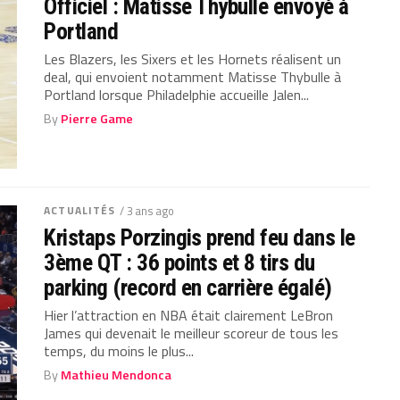
Officiel : Matisse Thybulle envoyé à
Portland
Les Blazers, les Sixers et les Hornets réalisent un
deal, qui envoient notamment Matisse Thybulle à
Portland lorsque Philadelphie accueille Jalen...
By
Pierre Game
ACTUALITÉS
/ 3 ans ago
Kristaps Porzingis prend feu dans le
3ème QT : 36 points et 8 tirs du
parking (record en carrière égalé)
Hier l’attraction en NBA était clairement LeBron
James qui devenait le meilleur scoreur de tous les
temps, du moins le plus...
By
Mathieu Mendonca