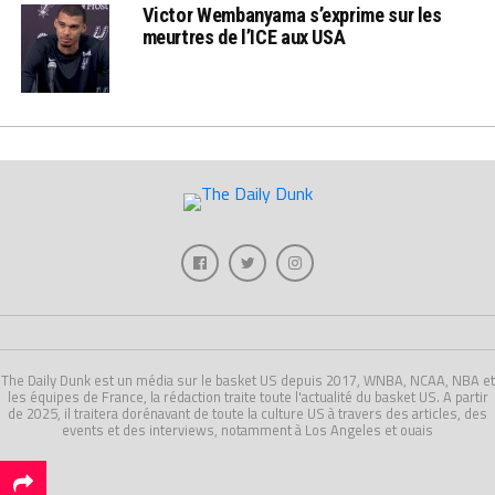
Victor Wembanyama s’exprime sur les
meurtres de l’ICE aux USA
The Daily Dunk est un média sur le basket US depuis 2017, WNBA, NCAA, NBA et
les équipes de France, la rédaction traite toute l'actualité du basket US. A partir
de 2025, il traitera dorénavant de toute la culture US à travers des articles, des
events et des interviews, notamment à Los Angeles et ouais