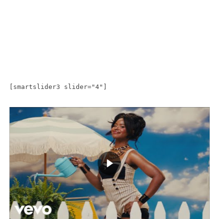
[smartslider3 slider="4"]