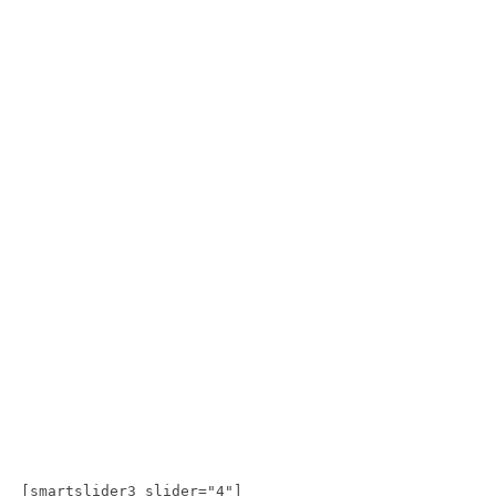
[smartslider3 slider="4"]