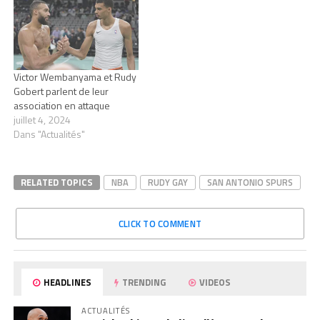
Victor Wembanyama et Rudy
Gobert parlent de leur
association en attaque
juillet 4, 2024
Dans "Actualités"
RELATED TOPICS
NBA
RUDY GAY
SAN ANTONIO SPURS
CLICK TO COMMENT
HEADLINES
TRENDING
VIDEOS
ACTUALITÉS