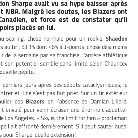
on Sharpe avait vu sa hype baisser après
ft
NBA
. Malgré les doutes, les Blazers ont
Canadien, et force est de constater qu’il
oirs placés en lui.
au scoring, chose normale pour un rookie,
Shaedon
s au tir : 53.1% dont 46% à 3-points, chose déjà moins
ur de la semaine par sa franchise, l’arrière athlétique
 et son potentiel semble sans limite selon Chauncey
ouvelle pépite.
 derniers jours après des débuts cataclysmiques, le
trer et il ne s’est pas fait prier. Sur un tir extérieur
aulier des
Blazers
en l’absence de Damian Lillard,
nt envolé pour venir écraser une énorme claquette-
de Los Angeles. « Sky is the limit for him » proclamait
pe l’ait affronté dernièrement. S’il peut sauter aussi
as pour Sharpe, quelle extension !