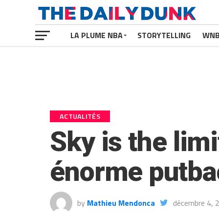
LA PLUME NBA
STORYTELLING
WN
ACTUALITÉS
Sky is the lim
énorme putbac
by
Mathieu Mendonca
décembre 4, 