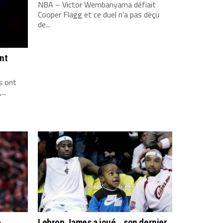
NBA – Victor Wembanyama défiait
Cooper Flagg et ce duel n’a pas déçu
de...
ont
s ont
...
a
Lebron James a joué… son dernier