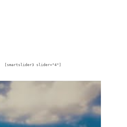
[smartslider3 slider="4"]