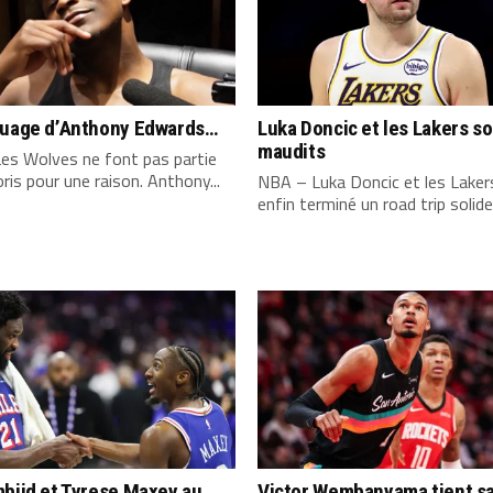
quage d’Anthony Edwards…
Luka Doncic et les Lakers s
maudits
es Wolves ne font pas partie
ris pour une raison. Anthony...
NBA – Luka Doncic et les Laker
enfin terminé un road trip solide,
biid et Tyrese Maxey au
Victor Wembanyama tient s