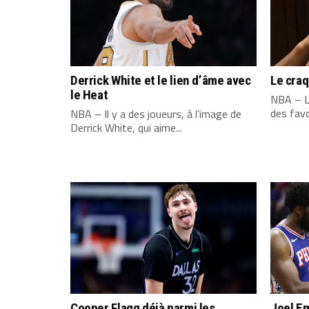
Derrick White et le lien d’âme avec
Le cra
le Heat
NBA – L
des favo
NBA – Il y a des joueurs, à l’image de
Derrick White, qui aime...
Cooper Flagg déjà parmi les
Joel Em