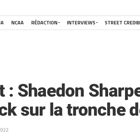
BA
NCAA
RÉDACTION
INTERVIEWS
STREET CREDIB
it : Shaedon Sharp
k sur la tronche 
2022