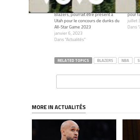
Shaedon Sharpe, le rookie des
Jrue H
Blazers, pourrait être présent à
pour f
Utah pour le concours de dunks du
juillet
All-Star Game 2023
Dans "
janvier 6, 2023
Dans "Actualités"
RELATED TOPICS
BLAZERS
NBA
S
MORE IN ACTUALITÉS