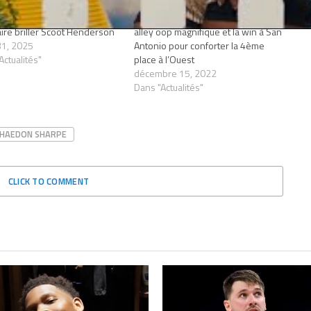
oliday en mission mentorat
Damian Lillard en feu : 37 points, un
aire briller Scoot Henderson
alley oop magnifique et la win à San
 31, 2025
Antonio pour conforter la 4ème
Actualités"
place à l’Ouest
décembre 15, 2022
Dans "Actualités"
HAEDON SHARPE
CLICK TO COMMENT