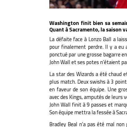
Washington finit bien sa semain
Quant à Sacramento, la saison va
La défaite face à Lonzo Ball a lai
pour finalement perdre. Il y a eu
ponctué par une grosse bagarre ent
John Wall et ses potes n’étaient pas
La star des Wizards a été chaud et 
plus match. Deux swishs à 3 poin
en faveur de son équipe. Une gro
avec des Kings, amputés de leurs v
John Wall finit à 9 passes et mar
Son équipe mettra la fessée à Sac
Bradley Beal n’a pas été mal non 