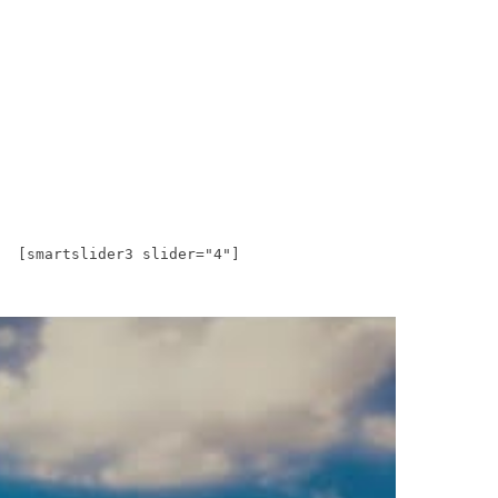
[smartslider3 slider="4"]