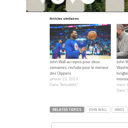
Articles similaires
John Wall au repos pour deux
John W
semaines, rechute pour le meneur
Washing
des Clippers
longte
janvier 23, 2023
monsi
Dans "Actualités"
mars 1
Dans "
RELATED TOPICS
JOHN WALL
KINGS