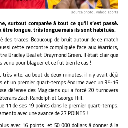
source photo : yahoo sports
e, surtout comparée à tout ce qu’il s’est passé.
 être longue, très longue mais ils sont habitués.
ssé des traces. Beaucoup de bruit autour de ce match
 aussi cette rencontre compliquée face aux Warriors,
re Bradley Beal et Draymond Green. Il était clair que
 venu pour blaguer et ce fut bien le cas !
très vite, au bout de deux minutes, il n’y avait déjà
ts et un premier quart-temps énorme avec un 35-16
sse défense des Magiciens qui a forcé 20 turnovers
étérans Zach Randolph et George Hill.
que 11 de ses 19 points dans le premier quart-temps.
ramento avec une avance de 27 POINTS !
plus avec 16 points et 50 000 dollars à donner à la