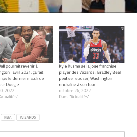
all pourrait revenir à
Kyle Kuzma se la joue franchise
ton : avril 2021, ça fait
player des Wizards : Bradley Beal
mps le dernier match de
peut se reposer, Washington
eur Dougie
enchaîne à son tour
0, 2022
octobre 26, 2022
Actualités"
Dans "Actualités"
NBA
WIZARDS