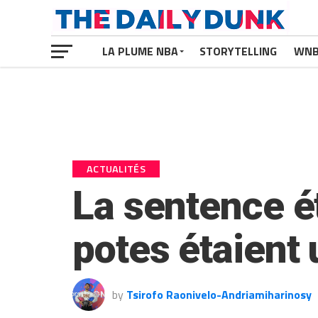
LA PLUME NBA
STORYTELLING
WN
ACTUALITÉS
La sentence ét
potes étaient 
by
Tsirofo Raonivelo-Andriamiharinosy