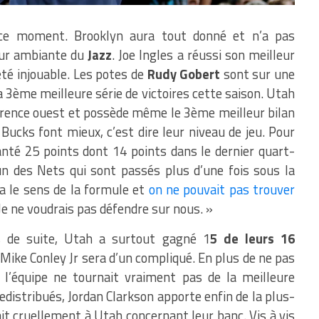
ce moment. Brooklyn aura tout donné et n’a pas
leur ambiante du
Jazz
. Joe Ingles a réussi son meilleur
té injouable. Les potes de
Rudy Gobert
sont sur une
 la 3ème meilleure série de victoires cette saison. Utah
rence ouest et possède même le 3ème meilleur bilan
s Bucks font mieux, c’est dire leur niveau de jeu. Pour
anté 25 points dont 14 points dans le dernier quart-
n des Nets qui sont passés plus d’une fois sous la
a le sens de la formule et
on ne pouvait pas trouver
 Je ne voudrais pas défendre sur nous. »
es de suite, Utah a surtout gagné 1
5 de leurs 16
 Mike Conley Jr sera d’un compliqué. En plus de ne pas
l’équipe ne tournait vraiment pas de la meilleure
redistribués, Jordan Clarkson apporte enfin de la plus-
it cruellement à Utah concernant leur banc. Vis à vis