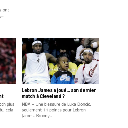
s ont
...
a
Lebron James a joué… son dernier
nt
match à Cleveland ?
ch plus
NBA – Une blessure de Luka Doncic,
u, cela
seulement 11 points pour Lebron
James, Bronny...