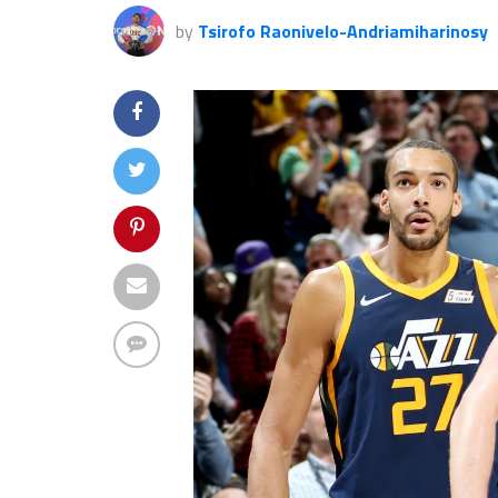
by
Tsirofo Raonivelo-Andriamiharinosy