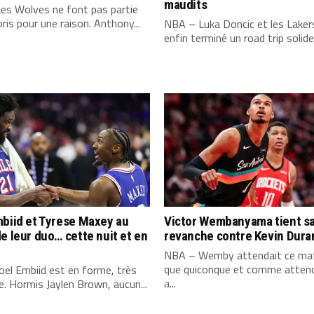
maudits
es Wolves ne font pas partie
ris pour une raison. Anthony...
NBA – Luka Doncic et les Laker
enfin terminé un road trip solide,
biid et Tyrese Maxey au
Victor Wembanyama tient s
e leur duo… cette nuit et en
revanche contre Kevin Dura
NBA – Wemby attendait ce mat
que quiconque et comme attend
el Embiid est en forme, très
a...
. Hormis Jaylen Brown, aucun...