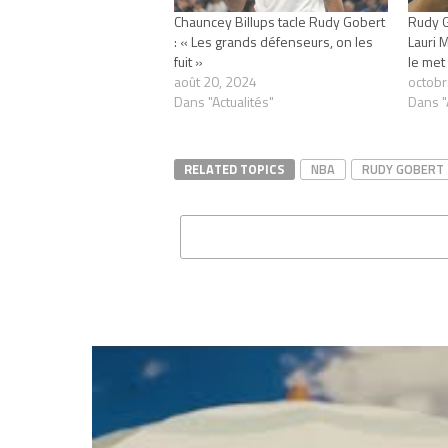
Chauncey Billups tacle Rudy Gobert
Rudy G
: « Les grands défenseurs, on les
Lauri 
fuit »
le met
août 20, 2024
octobr
Dans "Actualités"
Dans "
RELATED TOPICS
NBA
RUDY GOBERT